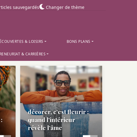
ticles sauvegardés
Changer de thème
ÉCOUVERTES & LOISIRS
BONS PLANS
RENEURIAT & CARRIÈRES
 :
te
ang
décorer, c’est fleurir :
l’inclusion financière et
planche, passion, et
:
é
mme
quand l’intérieur
le piège de la double
évasion : l’esprit du
le gabon se raconte au
té
révèle l’âme
peine pour les femmes
skate à libreville
cinéma
rurales