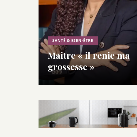
SANTÉ & BIEN-ÊTRE
Maître « il renie ma
grossesse »