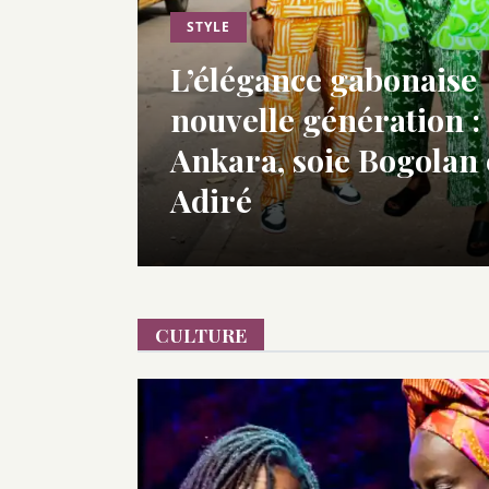
STYLE
L’élégance gabonaise
nouvelle génération :
Ankara, soie Bogolan 
Adiré
CULTURE