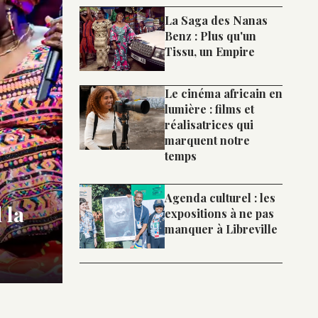
La Saga des Nanas
Benz : Plus qu'un
Tissu, un Empire
Le cinéma africain en
lumière : films et
réalisatrices qui
marquent notre
temps
Agenda culturel : les
 la
expositions à ne pas
manquer à Libreville