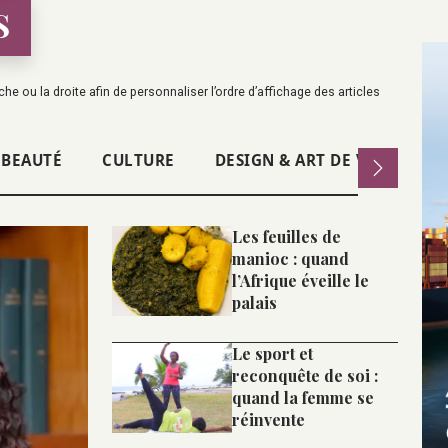
S
he ou la droite afin de personnaliser l’ordre d’affichage des articles
 BEAUTÉ
CULTURE
DESIGN & ART DE VIVRE
Les feuilles de
manioc : quand
l’Afrique éveille le
palais
Le sport et
reconquête de soi :
quand la femme se
réinvente