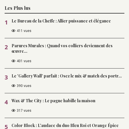
Les Plus lus
Le Bureau de la Cheffe : Allier puissance et élégance
1
411 vues
Parures Murales : Quand vos colliers deviennent des
2
œuvre...
401 vues
Le 'Gallery Wall' parfait : Osez le mix & match des portr...
3
390 vues
Wax & The City : Le pagne habille la maison
4
317 vues
Color Block : L'audace du duo Bleu Roi et Orange Épice
5