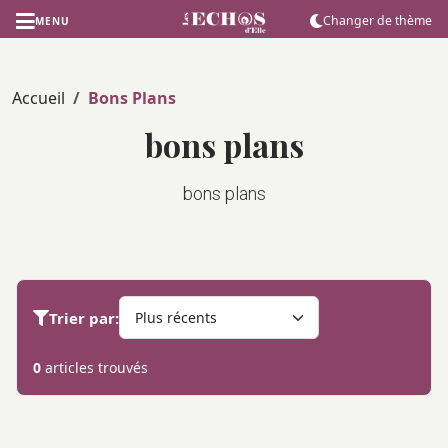
Changer de thème
MENU
Accueil
Bons Plans
bons plans
bons plans
Trier par:
0
articles trouvés