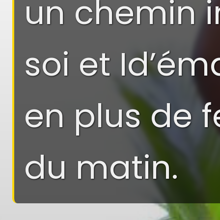
un chemin i
soi et Id’é
en plus de 
du matin.