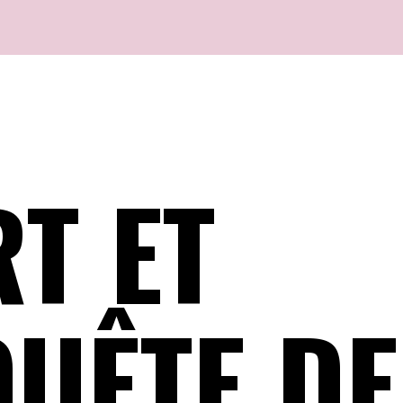
RT ET
UÊTE DE 