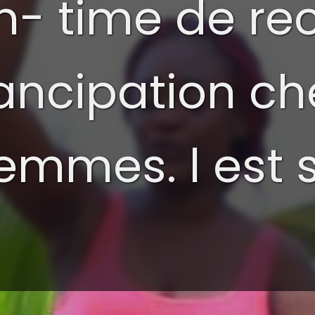
n- time de re
mancipation ch
femmes. l est 